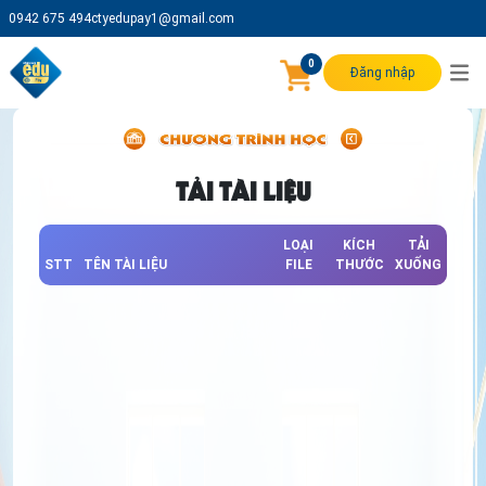
0942 675 494
ctyedupay1@gmail.com
0
Đăng nhập
TẢI TÀI LIỆU
LOẠI
KÍCH
TẢI
STT
TÊN TÀI LIỆU
FILE
THƯỚC
XUỐNG