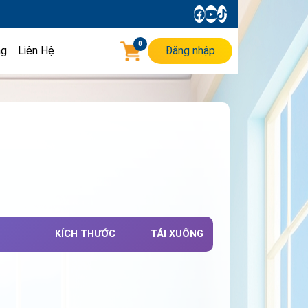
0
ng
Liên Hệ
Đăng nhập
KÍCH THƯỚC
TẢI XUỐNG