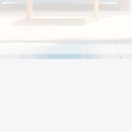
Chính sách
Li
Chính sách và điều khoản
Chính sách giao hàng
Chính sách thanh toán
p:
Chính sách đổi trả hàng
:00
Chính sách bảo vệ thông tin cá nhân của