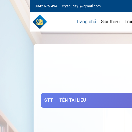
0942 675 494
ctyedupay1@gmail.com
Trang chủ
Giới thiệu
Tru
STT
TÊN TÀI LIỆU