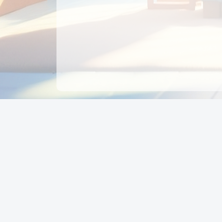
CÔNG TY CỔ PHẦN EDUPAY
GROUP
Người đại diện: NGUYỄN THỊ MAI PHƯƠNG
MST: 0319396934 - Cấp ngày: 04/02/2026 - Nơi cấ
Sở KH & ĐT TPHCM
Giờ làm việc: Thứ 2 – Thứ 6: 8:00 - 17:00 Thứ 7 : 8
- 12:00