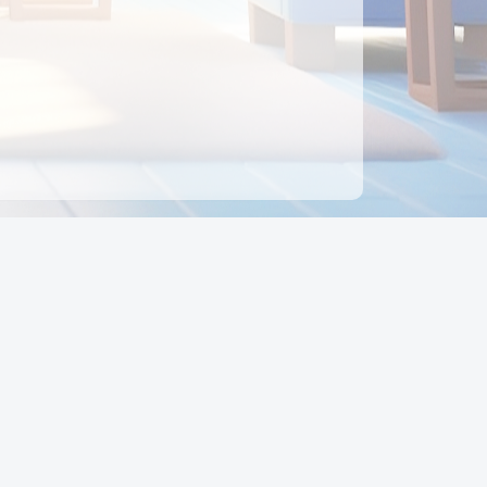
ên hệ
Địa chỉ:
Số 88, Đường Số 7, Phường Hạnh Thông,
TP Hồ Chí Minh, Việt Nam
Điện thoại:
0942 675 494
Email:
Ctyedupay1@gmail.com