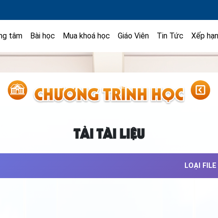
ng tâm
Bài học
Mua khoá học
Giáo Viên
Tin Tức
Xếp hạ
TẢI TÀI LIỆU
LOẠI FILE