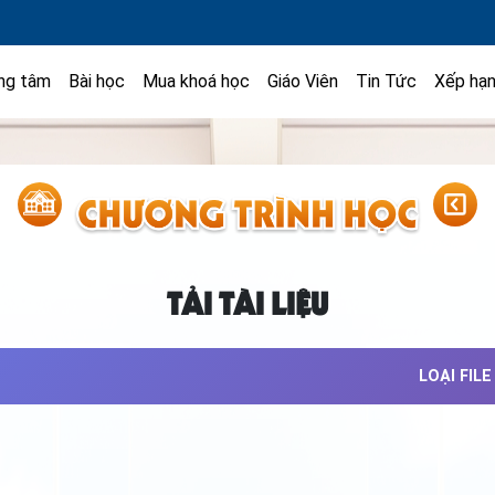
ng tâm
Bài học
Mua khoá học
Giáo Viên
Tin Tức
Xếp hạ
TẢI TÀI LIỆU
LOẠI FILE