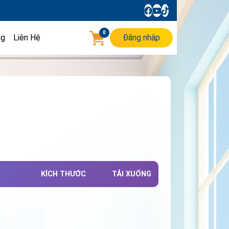
0
ng
Liên Hệ
Đăng nhập
KÍCH THƯỚC
TẢI XUỐNG