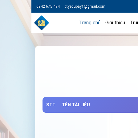
0942 675 494
ctyedupay1@gmail.com
Trang chủ
Giới thiệu
Tru
STT
TÊN TÀI LIỆU