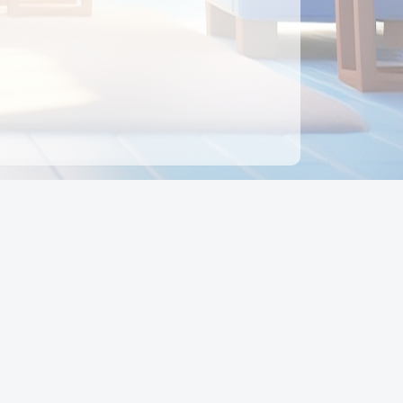
ên hệ
Địa chỉ:
Số 88, Đường Số 7, Phường Hạnh Thông,
TP Hồ Chí Minh, Việt Nam
Điện thoại:
0942 675 494
Email:
Ctyedupay1@gmail.com