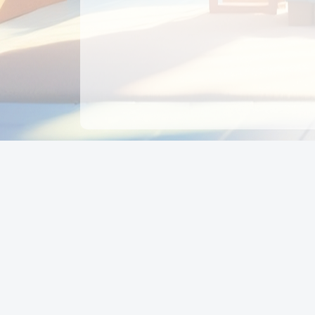
CÔNG TY CỔ PHẦN EDUPAY
GROUP
Người đại diện: NGUYỄN THỊ MAI PHƯƠNG
MST: 0319396934 - Cấp ngày: 04/02/2026 - Nơi cấ
Sở KH & ĐT TPHCM
Giờ làm việc: Thứ 2 – Thứ 6: 8:00 - 17:00 Thứ 7 : 8
- 12:00