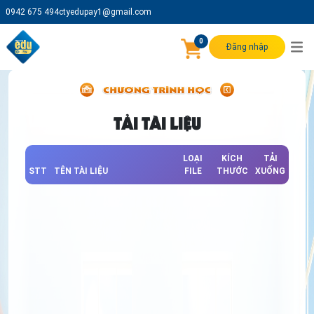
0942 675 494
ctyedupay1@gmail.com
0
Đăng nhập
TẢI TÀI LIỆU
LOẠI
KÍCH
TẢI
STT
TÊN TÀI LIỆU
FILE
THƯỚC
XUỐNG