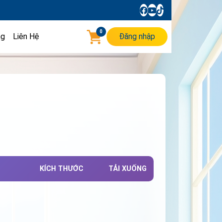
0
ng
Liên Hệ
Đăng nhập
KÍCH THƯỚC
TẢI XUỐNG