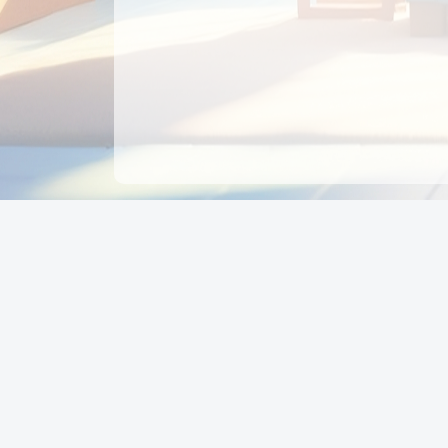
CÔNG TY CỔ PHẦN EDUPAY
GROUP
Người đại diện: NGUYỄN THỊ MAI PHƯƠNG
MST: 0319396934 - Cấp ngày: 04/02/2026 - Nơi cấ
Sở KH & ĐT TPHCM
Giờ làm việc: Thứ 2 – Thứ 6: 8:00 - 17:00 Thứ 7 : 8
- 12:00