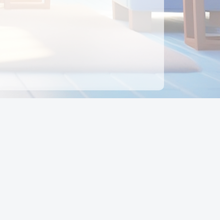
ên hệ
Địa chỉ:
Số 88, Đường Số 7, Phường Hạnh Thông,
TP Hồ Chí Minh, Việt Nam
Điện thoại:
0942 675 494
Email:
Ctyedupay1@gmail.com