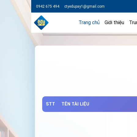
0942 675 494
ctyedupay1@gmail.com
Trang chủ
Giới thiệu
Tru
STT
TÊN TÀI LIỆU