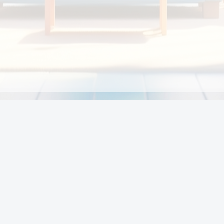
Chính sách
Li
Chính sách và điều khoản
Chính sách giao hàng
Chính sách thanh toán
p:
Chính sách đổi trả hàng
:00
Chính sách bảo vệ thông tin cá nhân của