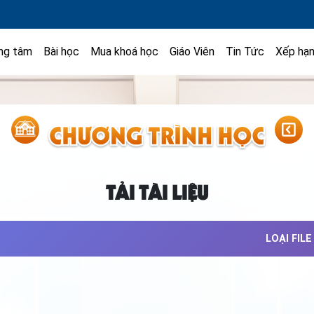
ng tâm
Bài học
Mua khoá học
Giáo Viên
Tin Tức
Xếp hạ
TẢI TÀI LIỆU
LOẠI FILE