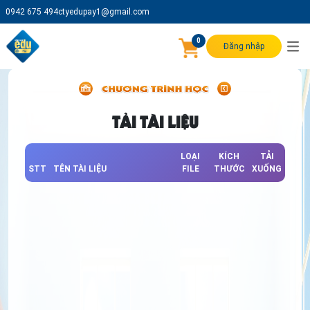
0942 675 494
ctyedupay1@gmail.com
0
Đăng nhập
TẢI TÀI LIỆU
LOẠI
KÍCH
TẢI
STT
TÊN TÀI LIỆU
FILE
THƯỚC
XUỐNG