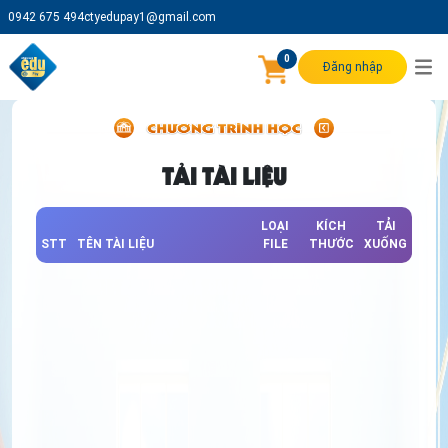
0942 675 494
ctyedupay1@gmail.com
0
Đăng nhập
TẢI TÀI LIỆU
LOẠI
KÍCH
TẢI
STT
TÊN TÀI LIỆU
FILE
THƯỚC
XUỐNG