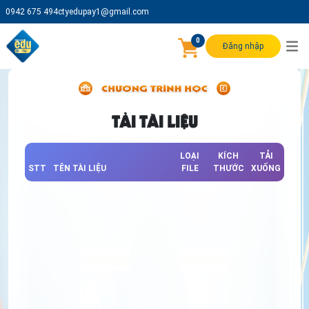
0942 675 494
ctyedupay1@gmail.com
0
Đăng nhập
TẢI TÀI LIỆU
LOẠI
KÍCH
TẢI
STT
TÊN TÀI LIỆU
FILE
THƯỚC
XUỐNG