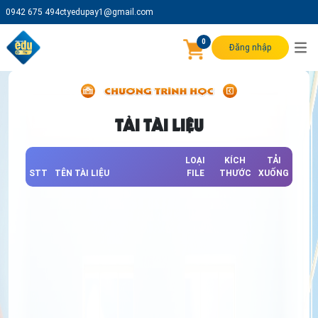
0942 675 494
ctyedupay1@gmail.com
0
Đăng nhập
TẢI TÀI LIỆU
LOẠI
KÍCH
TẢI
STT
TÊN TÀI LIỆU
FILE
THƯỚC
XUỐNG