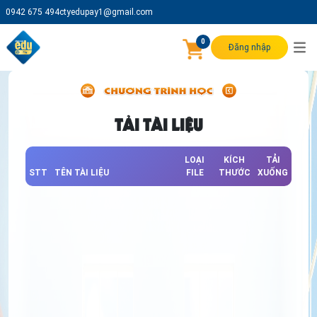
0942 675 494
ctyedupay1@gmail.com
0
Đăng nhập
TẢI TÀI LIỆU
LOẠI
KÍCH
TẢI
STT
TÊN TÀI LIỆU
FILE
THƯỚC
XUỐNG