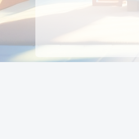
CÔNG TY CỔ PHẦN EDUPAY
GROUP
Người đại diện: NGUYỄN THỊ MAI PHƯƠNG
MST: 0319396934 - Cấp ngày: 04/02/2026 - Nơi cấ
Sở KH & ĐT TPHCM
Giờ làm việc: Thứ 2 – Thứ 6: 8:00 - 17:00 Thứ 7 : 8
- 12:00