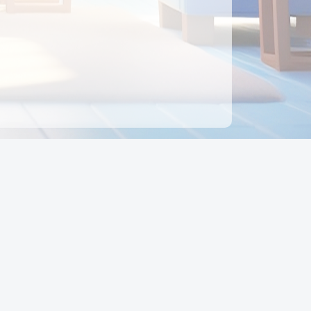
ên hệ
Địa chỉ:
Số 88, Đường Số 7, Phường Hạnh Thông,
TP Hồ Chí Minh, Việt Nam
Điện thoại:
0942 675 494
Email:
Ctyedupay1@gmail.com