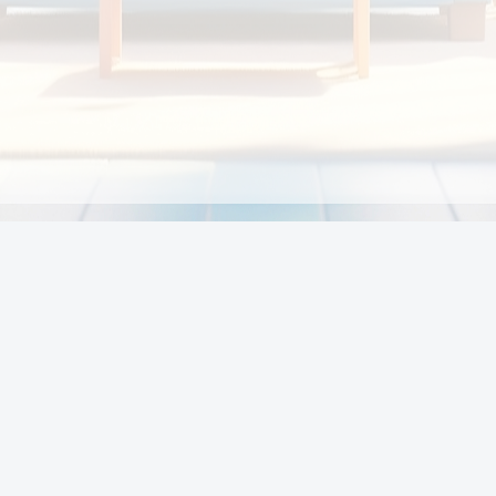
Chính sách
Li
Chính sách và điều khoản
Chính sách giao hàng
Chính sách thanh toán
p:
Chính sách đổi trả hàng
:00
Chính sách bảo vệ thông tin cá nhân của