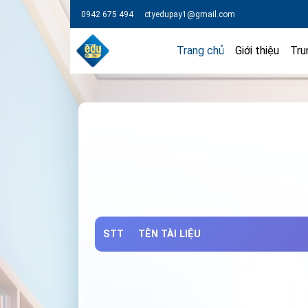
0942 675 494
ctyedupay1@gmail.com
Trang chủ
Giới thiệu
Tru
STT
TÊN TÀI LIỆU