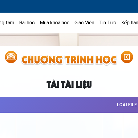
ng tâm
Bài học
Mua khoá học
Giáo Viên
Tin Tức
Xếp hạ
TẢI TÀI LIỆU
LOẠI FILE