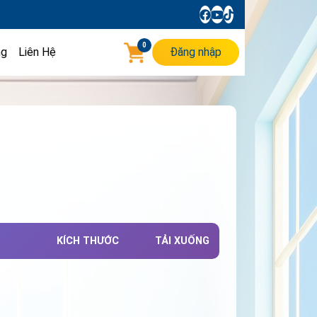
0
ng
Liên Hệ
Đăng nhập
KÍCH THƯỚC
TẢI XUỐNG