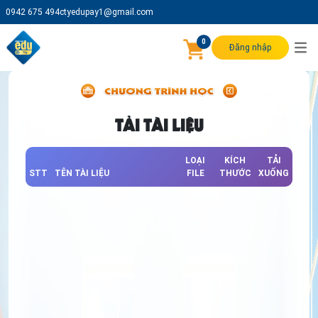
0942 675 494
ctyedupay1@gmail.com
0
Đăng nhập
TẢI TÀI LIỆU
LOẠI
KÍCH
TẢI
STT
TÊN TÀI LIỆU
FILE
THƯỚC
XUỐNG