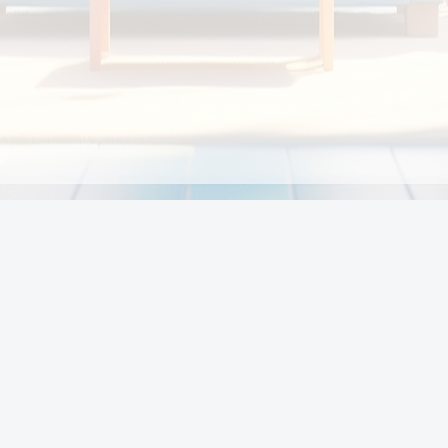
Chính sách
Li
Chính sách và điều khoản
Chính sách giao hàng
Chính sách thanh toán
p:
Chính sách đổi trả hàng
:00
Chính sách bảo vệ thông tin cá nhân của