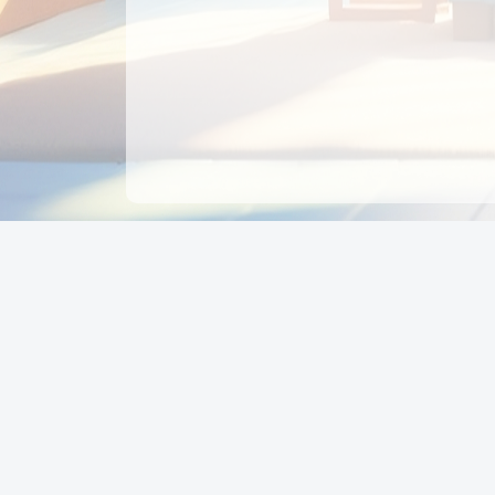
CÔNG TY CỔ PHẦN EDUPAY
GROUP
Người đại diện: NGUYỄN THỊ MAI PHƯƠNG
MST: 0319396934 - Cấp ngày: 04/02/2026 - Nơi cấ
Sở KH & ĐT TPHCM
Giờ làm việc: Thứ 2 – Thứ 6: 8:00 - 17:00 Thứ 7 : 8
- 12:00