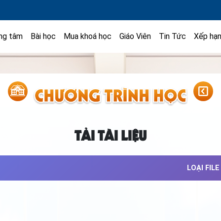
ng tâm
Bài học
Mua khoá học
Giáo Viên
Tin Tức
Xếp hạ
TẢI TÀI LIỆU
LOẠI FILE