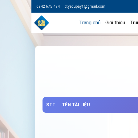
0942 675 494
ctyedupay1@gmail.com
Trang chủ
Giới thiệu
Tru
STT
TÊN TÀI LIỆU