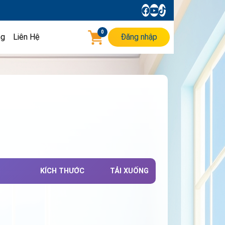
0
ng
Liên Hệ
Đăng nhập
KÍCH THƯỚC
TẢI XUỐNG