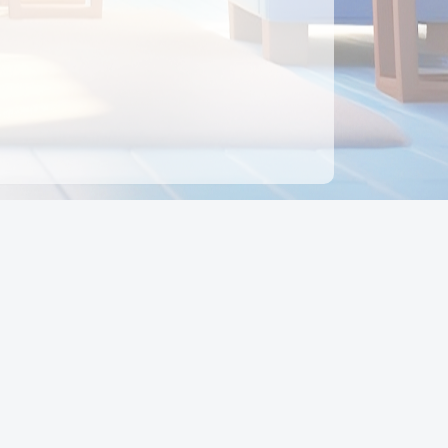
ên hệ
Địa chỉ:
Số 88, Đường Số 7, Phường Hạnh Thông,
TP Hồ Chí Minh, Việt Nam
Điện thoại:
0942 675 494
Email:
Ctyedupay1@gmail.com