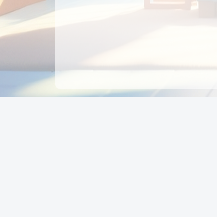
CÔNG TY CỔ PHẦN EDUPAY
GROUP
Người đại diện: NGUYỄN THỊ MAI PHƯƠNG
MST: 0319396934 - Cấp ngày: 04/02/2026 - Nơi cấ
Sở KH & ĐT TPHCM
Giờ làm việc: Thứ 2 – Thứ 6: 8:00 - 17:00 Thứ 7 : 8
- 12:00