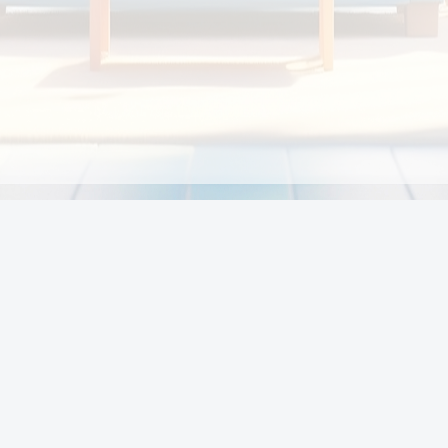
Chính sách
Li
Chính sách và điều khoản
Chính sách giao hàng
Chính sách thanh toán
p:
Chính sách đổi trả hàng
:00
Chính sách bảo vệ thông tin cá nhân của