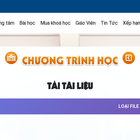
ng tâm
Bài học
Mua khoá học
Giáo Viên
Tin Tức
Xếp hạ
TẢI TÀI LIỆU
LOẠI FILE