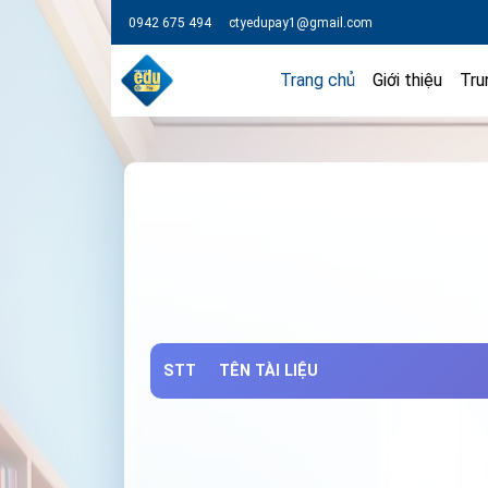
0942 675 494
ctyedupay1@gmail.com
Trang chủ
Giới thiệu
Tru
STT
TÊN TÀI LIỆU