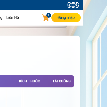
0
ng
Liên Hệ
Đăng nhập
KÍCH THƯỚC
TẢI XUỐNG