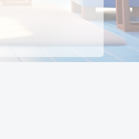
ên hệ
Địa chỉ:
Số 88, Đường Số 7, Phường Hạnh Thông,
TP Hồ Chí Minh, Việt Nam
Điện thoại:
0942 675 494
Email:
Ctyedupay1@gmail.com