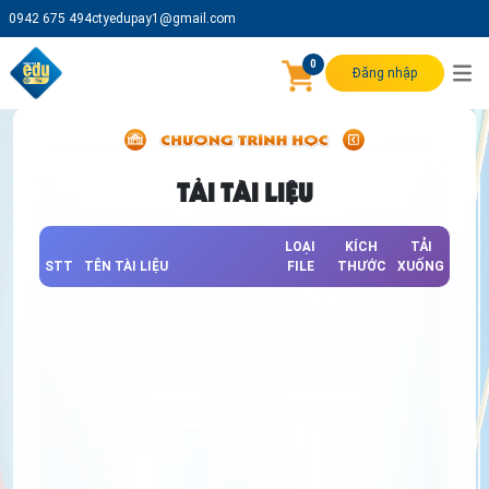
0942 675 494
ctyedupay1@gmail.com
0
Đăng nhập
TẢI TÀI LIỆU
LOẠI
KÍCH
TẢI
STT
TÊN TÀI LIỆU
FILE
THƯỚC
XUỐNG