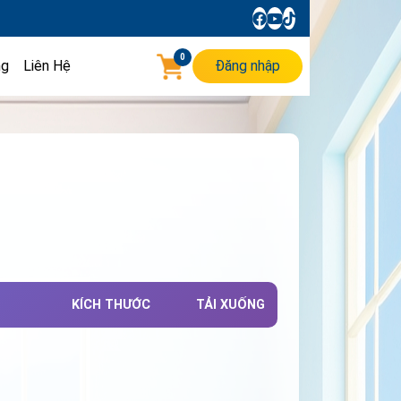
0
ng
Liên Hệ
Đăng nhập
KÍCH THƯỚC
TẢI XUỐNG