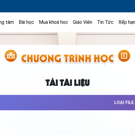
ng tâm
Bài học
Mua khoá học
Giáo Viên
Tin Tức
Xếp hạ
TẢI TÀI LIỆU
LOẠI FILE