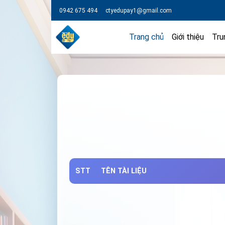
0942 675 494
ctyedupay1@gmail.com
Trang chủ
Giới thiệu
Tru
STT
TÊN TÀI LIỆU