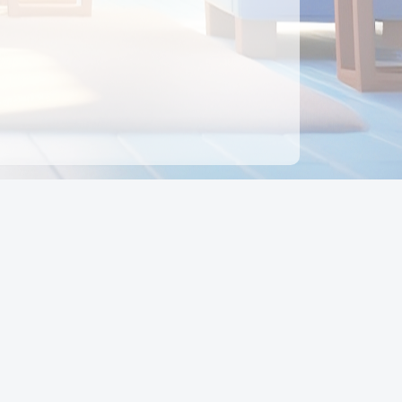
ên hệ
Địa chỉ:
Số 88, Đường Số 7, Phường Hạnh Thông,
TP Hồ Chí Minh, Việt Nam
Điện thoại:
0942 675 494
Email:
Ctyedupay1@gmail.com