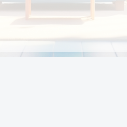
Chính sách
Li
Chính sách và điều khoản
Chính sách giao hàng
Chính sách thanh toán
p:
Chính sách đổi trả hàng
:00
Chính sách bảo vệ thông tin cá nhân của