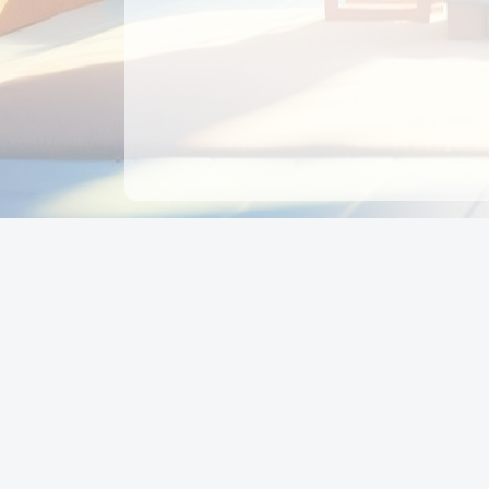
CÔNG TY CỔ PHẦN EDUPAY
GROUP
Người đại diện: NGUYỄN THỊ MAI PHƯƠNG
MST: 0319396934 - Cấp ngày: 04/02/2026 - Nơi cấ
Sở KH & ĐT TPHCM
Giờ làm việc: Thứ 2 – Thứ 6: 8:00 - 17:00 Thứ 7 : 8
- 12:00