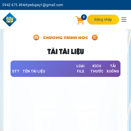
0942 675 494
ctyedupay1@gmail.com
0
Đăng nhập
TẢI TÀI LIỆU
LOẠI
KÍCH
TẢI
STT
TÊN TÀI LIỆU
FILE
THƯỚC
XUỐNG