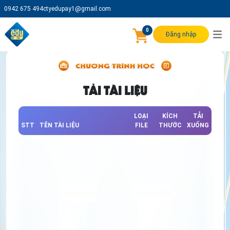
0942 675 494
ctyedupay1@gmail.com
0
Đăng nhập
TẢI TÀI LIỆU
LOẠI
KÍCH
TẢI
STT
TÊN TÀI LIỆU
FILE
THƯỚC
XUỐNG