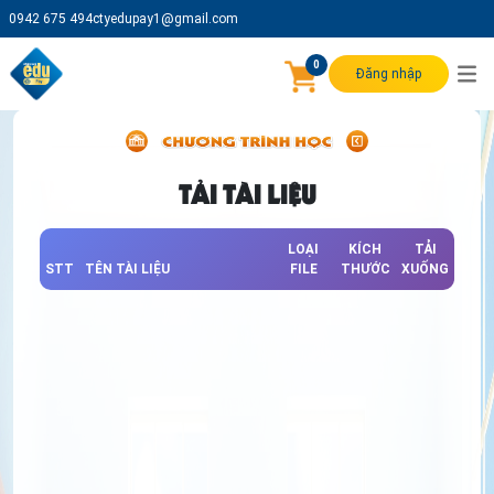
0942 675 494
ctyedupay1@gmail.com
0
Đăng nhập
TẢI TÀI LIỆU
LOẠI
KÍCH
TẢI
STT
TÊN TÀI LIỆU
FILE
THƯỚC
XUỐNG