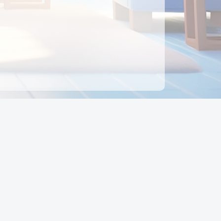
ên hệ
Địa chỉ:
Số 88, Đường Số 7, Phường Hạnh Thông,
TP Hồ Chí Minh, Việt Nam
Điện thoại:
0942 675 494
Email:
Ctyedupay1@gmail.com