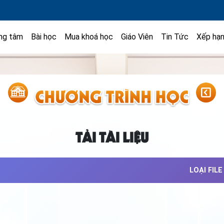
ng tâm
Bài học
Mua khoá học
Giáo Viên
Tin Tức
Xếp hạ
TẢI TÀI LIỆU
LOẠI FILE