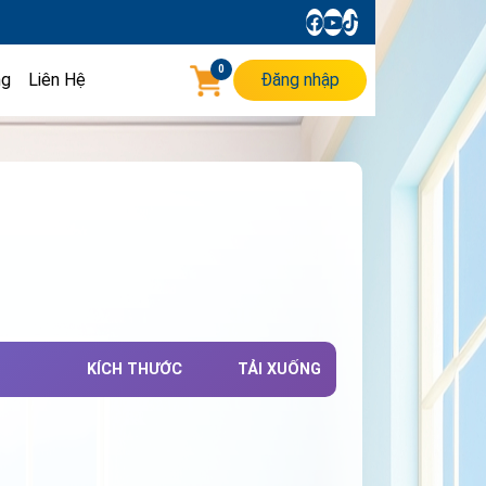
0
ng
Liên Hệ
Đăng nhập
KÍCH THƯỚC
TẢI XUỐNG