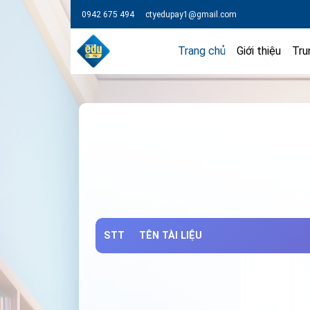
0942 675 494
ctyedupay1@gmail.com
Trang chủ
Giới thiệu
Tru
STT
TÊN TÀI LIỆU