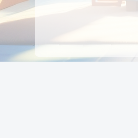
CÔNG TY CỔ PHẦN EDUPAY
GROUP
Người đại diện: NGUYỄN THỊ MAI PHƯƠNG
MST: 0319396934 - Cấp ngày: 04/02/2026 - Nơi cấ
Sở KH & ĐT TPHCM
Giờ làm việc: Thứ 2 – Thứ 6: 8:00 - 17:00 Thứ 7 : 8
- 12:00