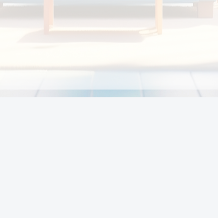
Chính sách
Li
Chính sách và điều khoản
Chính sách giao hàng
Chính sách thanh toán
p:
Chính sách đổi trả hàng
:00
Chính sách bảo vệ thông tin cá nhân của