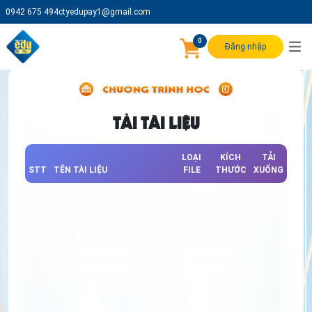
0942 675 494
ctyedupay1@gmail.com
0
Đăng nhập
TẢI TÀI LIỆU
LOẠI
KÍCH
TẢI
STT
TÊN TÀI LIỆU
FILE
THƯỚC
XUỐNG