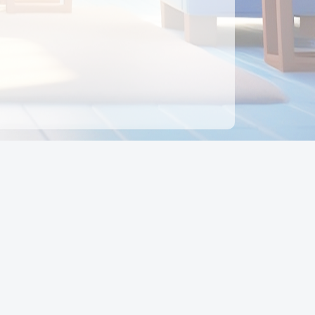
ên hệ
Địa chỉ:
Số 88, Đường Số 7, Phường Hạnh Thông,
TP Hồ Chí Minh, Việt Nam
Điện thoại:
0942 675 494
Email:
Ctyedupay1@gmail.com