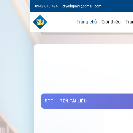
0942 675 494
ctyedupay1@gmail.com
Trang chủ
Giới thiệu
Tru
STT
TÊN TÀI LIỆU