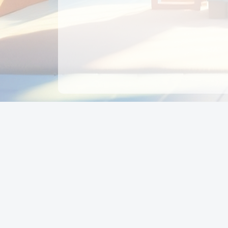
CÔNG TY CỔ PHẦN EDUPAY
GROUP
Người đại diện: NGUYỄN THỊ MAI PHƯƠNG
MST: 0319396934 - Cấp ngày: 04/02/2026 - Nơi cấ
Sở KH & ĐT TPHCM
Giờ làm việc: Thứ 2 – Thứ 6: 8:00 - 17:00 Thứ 7 : 8
- 12:00