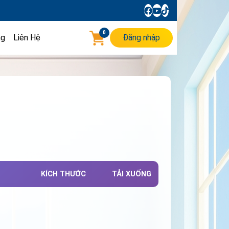
0
ng
Liên Hệ
Đăng nhập
KÍCH THƯỚC
TẢI XUỐNG