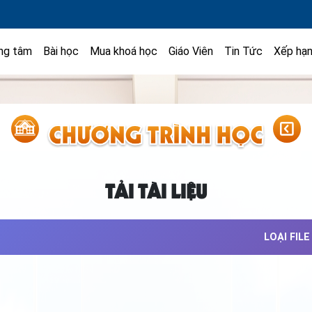
ng tâm
Bài học
Mua khoá học
Giáo Viên
Tin Tức
Xếp hạ
TẢI TÀI LIỆU
LOẠI FILE