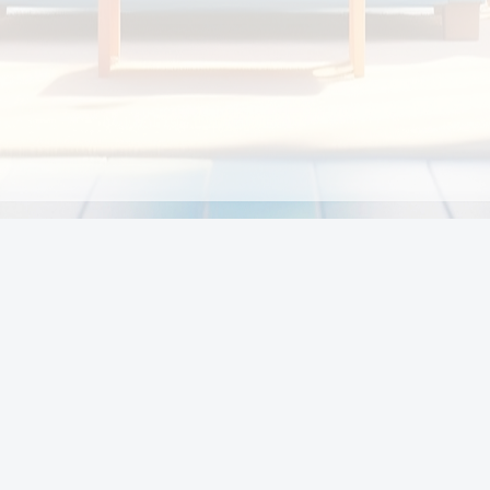
Chính sách
Li
Chính sách và điều khoản
Chính sách giao hàng
Chính sách thanh toán
p:
Chính sách đổi trả hàng
:00
Chính sách bảo vệ thông tin cá nhân của