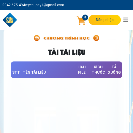
0942 675 494
ctyedupay1@gmail.com
0
Đăng nhập
TẢI TÀI LIỆU
LOẠI
KÍCH
TẢI
STT
TÊN TÀI LIỆU
FILE
THƯỚC
XUỐNG