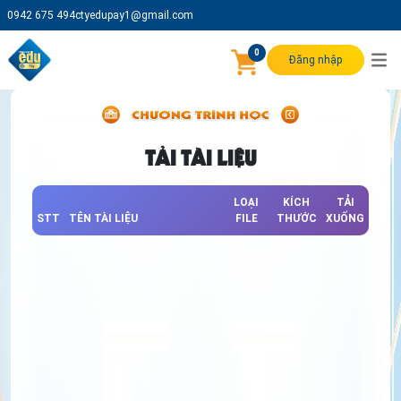
0942 675 494
ctyedupay1@gmail.com
0
Đăng nhập
TẢI TÀI LIỆU
LOẠI
KÍCH
TẢI
STT
TÊN TÀI LIỆU
FILE
THƯỚC
XUỐNG