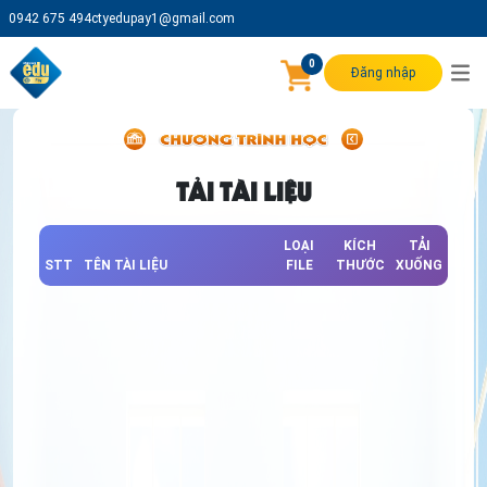
0942 675 494
ctyedupay1@gmail.com
0
Đăng nhập
TẢI TÀI LIỆU
LOẠI
KÍCH
TẢI
STT
TÊN TÀI LIỆU
FILE
THƯỚC
XUỐNG