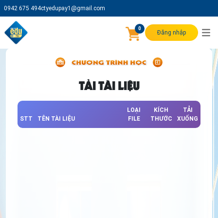
0942 675 494
ctyedupay1@gmail.com
0
Đăng nhập
TẢI TÀI LIỆU
LOẠI
KÍCH
TẢI
STT
TÊN TÀI LIỆU
FILE
THƯỚC
XUỐNG