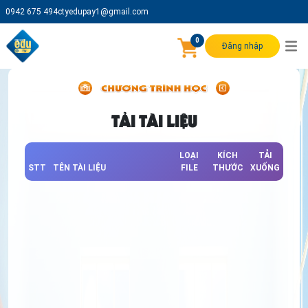
0942 675 494
ctyedupay1@gmail.com
0
Đăng nhập
TẢI TÀI LIỆU
LOẠI
KÍCH
TẢI
STT
TÊN TÀI LIỆU
FILE
THƯỚC
XUỐNG