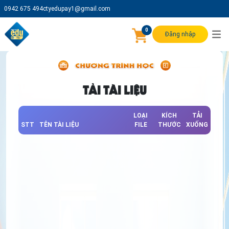
0942 675 494
ctyedupay1@gmail.com
0
Đăng nhập
TẢI TÀI LIỆU
LOẠI
KÍCH
TẢI
STT
TÊN TÀI LIỆU
FILE
THƯỚC
XUỐNG