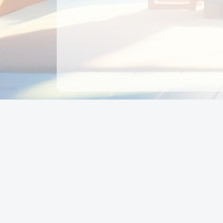
CÔNG TY CỔ PHẦN EDUPAY
GROUP
Người đại diện: NGUYỄN THỊ MAI PHƯƠNG
MST: 0319396934 - Cấp ngày: 04/02/2026 - Nơi cấ
Sở KH & ĐT TPHCM
Giờ làm việc: Thứ 2 – Thứ 6: 8:00 - 17:00 Thứ 7 : 8
- 12:00