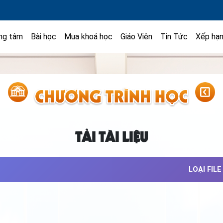
ng tâm
Bài học
Mua khoá học
Giáo Viên
Tin Tức
Xếp hạ
TẢI TÀI LIỆU
LOẠI FILE