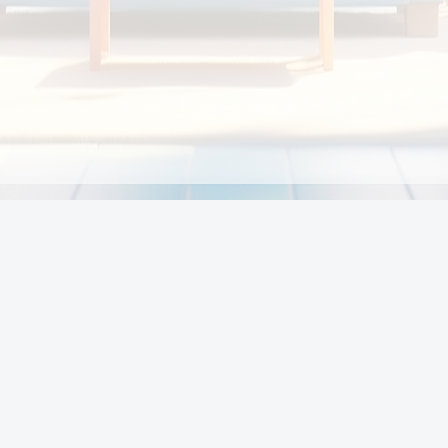
Chính sách
Li
Chính sách và điều khoản
Chính sách giao hàng
Chính sách thanh toán
p:
Chính sách đổi trả hàng
:00
Chính sách bảo vệ thông tin cá nhân của