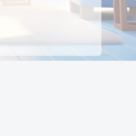
ên hệ
Địa chỉ:
Số 88, Đường Số 7, Phường Hạnh Thông,
TP Hồ Chí Minh, Việt Nam
Điện thoại:
0942 675 494
Email:
Ctyedupay1@gmail.com