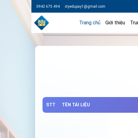
0942 675 494
ctyedupay1@gmail.com
Trang chủ
Giới thiệu
Tru
STT
TÊN TÀI LIỆU