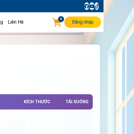
0
ng
Liên Hệ
Đăng nhập
KÍCH THƯỚC
TẢI XUỐNG