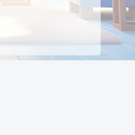
ên hệ
Địa chỉ:
Số 88, Đường Số 7, Phường Hạnh Thông,
TP Hồ Chí Minh, Việt Nam
Điện thoại:
0942 675 494
Email:
Ctyedupay1@gmail.com