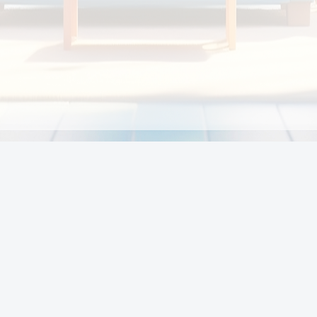
Chính sách
Li
Chính sách và điều khoản
Chính sách giao hàng
Chính sách thanh toán
p:
Chính sách đổi trả hàng
:00
Chính sách bảo vệ thông tin cá nhân của