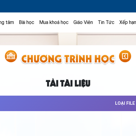
ng tâm
Bài học
Mua khoá học
Giáo Viên
Tin Tức
Xếp hạ
TẢI TÀI LIỆU
LOẠI FILE