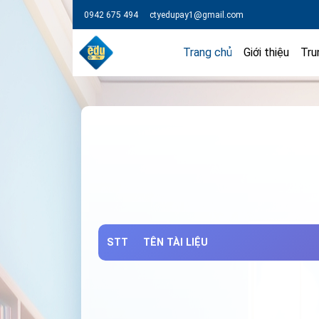
0942 675 494
ctyedupay1@gmail.com
Trang chủ
Giới thiệu
Tru
STT
TÊN TÀI LIỆU