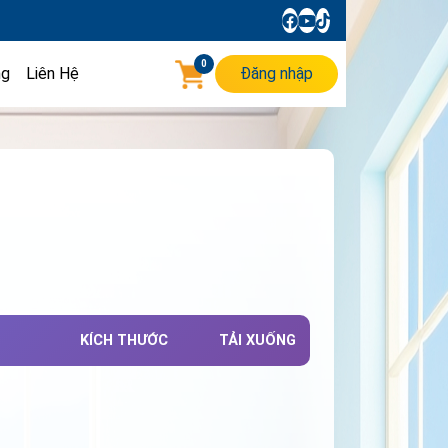
0
ng
Liên Hệ
Đăng nhập
KÍCH THƯỚC
TẢI XUỐNG