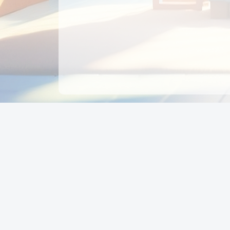
CÔNG TY CỔ PHẦN EDUPAY
GROUP
Người đại diện: NGUYỄN THỊ MAI PHƯƠNG
MST: 0319396934 - Cấp ngày: 04/02/2026 - Nơi cấ
Sở KH & ĐT TPHCM
Giờ làm việc: Thứ 2 – Thứ 6: 8:00 - 17:00 Thứ 7 : 8
- 12:00