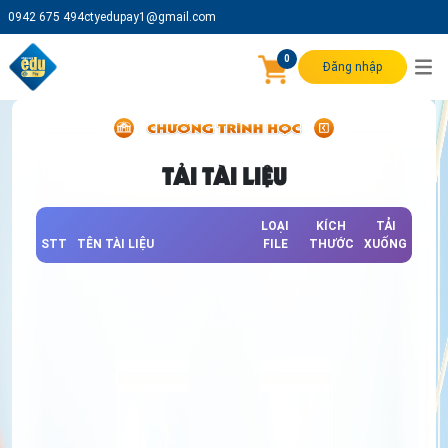
0942 675 494
ctyedupay1@gmail.com
0
Đăng nhập
TẢI TÀI LIỆU
LOẠI
KÍCH
TẢI
STT
TÊN TÀI LIỆU
FILE
THƯỚC
XUỐNG