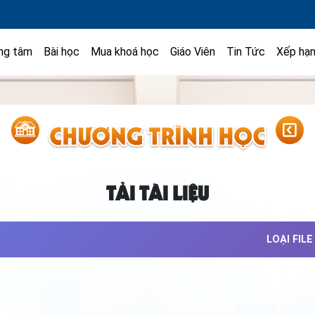
ng tâm
Bài học
Mua khoá học
Giáo Viên
Tin Tức
Xếp hạ
TẢI TÀI LIỆU
LOẠI FILE