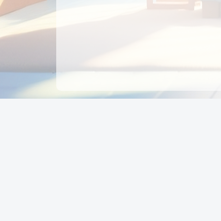
CÔNG TY CỔ PHẦN EDUPAY
GROUP
Người đại diện: NGUYỄN THỊ MAI PHƯƠNG
MST: 0319396934 - Cấp ngày: 04/02/2026 - Nơi cấ
Sở KH & ĐT TPHCM
Giờ làm việc: Thứ 2 – Thứ 6: 8:00 - 17:00 Thứ 7 : 8
- 12:00