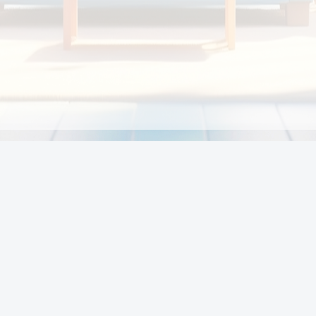
Chính sách
Li
Chính sách và điều khoản
Chính sách giao hàng
Chính sách thanh toán
p:
Chính sách đổi trả hàng
:00
Chính sách bảo vệ thông tin cá nhân của