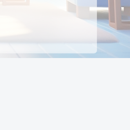
ên hệ
Địa chỉ:
Số 88, Đường Số 7, Phường Hạnh Thông,
TP Hồ Chí Minh, Việt Nam
Điện thoại:
0942 675 494
Email:
Ctyedupay1@gmail.com