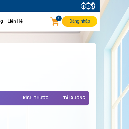
0
ng
Liên Hệ
Đăng nhập
KÍCH THƯỚC
TẢI XUỐNG