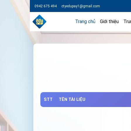
0942 675 494
ctyedupay1@gmail.com
Trang chủ
Giới thiệu
Tru
STT
TÊN TÀI LIỆU