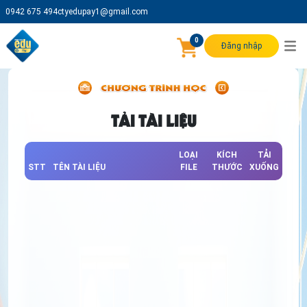
0942 675 494
ctyedupay1@gmail.com
0
Đăng nhập
TẢI TÀI LIỆU
LOẠI
KÍCH
TẢI
STT
TÊN TÀI LIỆU
FILE
THƯỚC
XUỐNG