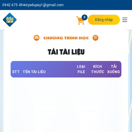
0942 675 494
ctyedupay1@gmail.com
0
Đăng nhập
TẢI TÀI LIỆU
LOẠI
KÍCH
TẢI
STT
TÊN TÀI LIỆU
FILE
THƯỚC
XUỐNG