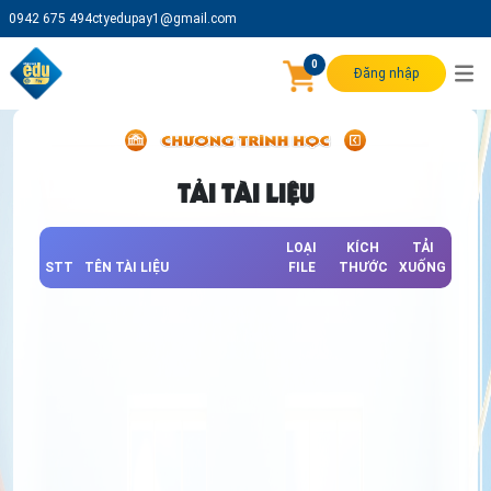
0942 675 494
ctyedupay1@gmail.com
0
Đăng nhập
TẢI TÀI LIỆU
LOẠI
KÍCH
TẢI
STT
TÊN TÀI LIỆU
FILE
THƯỚC
XUỐNG