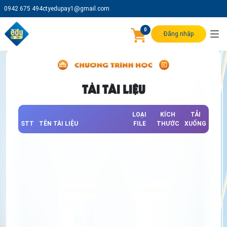
0942 675 494
ctyedupay1@gmail.com
0
Đăng nhập
TẢI TÀI LIỆU
LOẠI
KÍCH
TẢI
STT
TÊN TÀI LIỆU
FILE
THƯỚC
XUỐNG