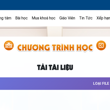
ng tâm
Bài học
Mua khoá học
Giáo Viên
Tin Tức
Xếp hạ
TẢI TÀI LIỆU
LOẠI FILE