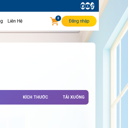
0
ng
Liên Hệ
Đăng nhập
KÍCH THƯỚC
TẢI XUỐNG