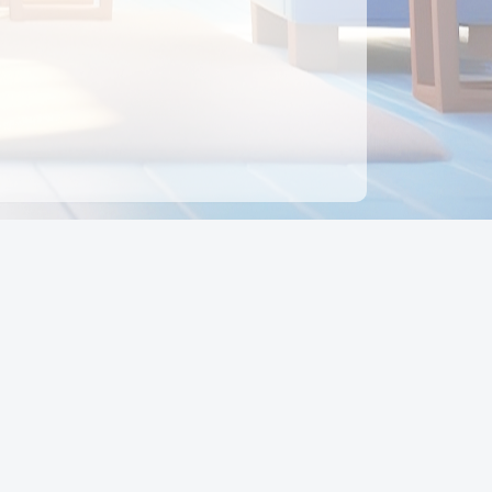
ên hệ
Địa chỉ:
Số 88, Đường Số 7, Phường Hạnh Thông,
TP Hồ Chí Minh, Việt Nam
Điện thoại:
0942 675 494
Email:
Ctyedupay1@gmail.com