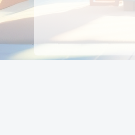
CÔNG TY CỔ PHẦN EDUPAY
GROUP
Người đại diện: NGUYỄN THỊ MAI PHƯƠNG
MST: 0319396934 - Cấp ngày: 04/02/2026 - Nơi cấ
Sở KH & ĐT TPHCM
Giờ làm việc: Thứ 2 – Thứ 6: 8:00 - 17:00 Thứ 7 : 8
- 12:00