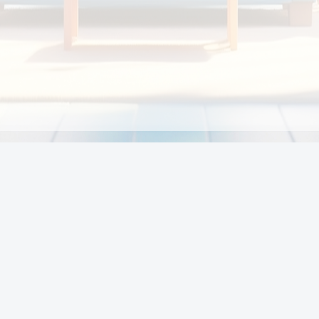
Chính sách
Li
Chính sách và điều khoản
Chính sách giao hàng
Chính sách thanh toán
p:
Chính sách đổi trả hàng
:00
Chính sách bảo vệ thông tin cá nhân của