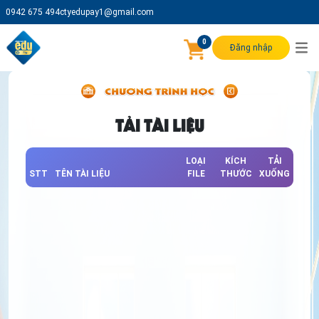
0942 675 494
ctyedupay1@gmail.com
0
Đăng nhập
TẢI TÀI LIỆU
LOẠI
KÍCH
TẢI
STT
TÊN TÀI LIỆU
FILE
THƯỚC
XUỐNG