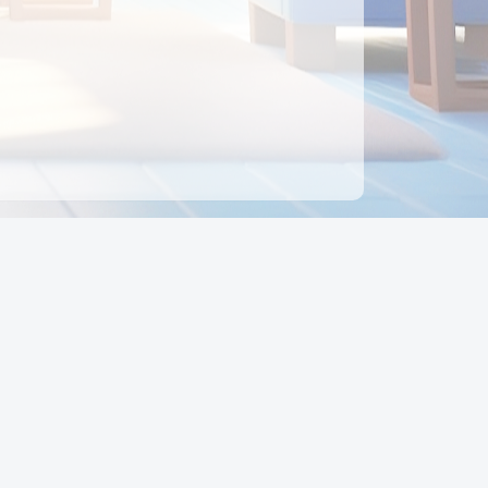
ên hệ
Địa chỉ:
Số 88, Đường Số 7, Phường Hạnh Thông,
TP Hồ Chí Minh, Việt Nam
Điện thoại:
0942 675 494
Email:
Ctyedupay1@gmail.com