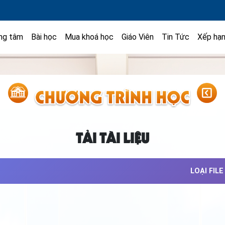
ng tâm
Bài học
Mua khoá học
Giáo Viên
Tin Tức
Xếp hạ
TẢI TÀI LIỆU
LOẠI FILE