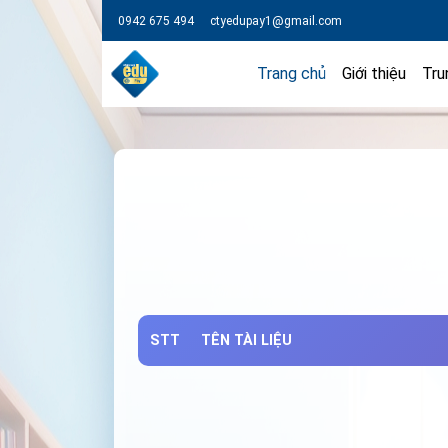
0942 675 494
ctyedupay1@gmail.com
Trang chủ
Giới thiệu
Tru
STT
TÊN TÀI LIỆU