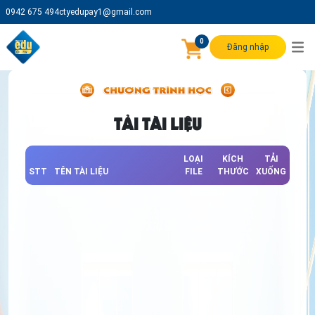
0942 675 494
ctyedupay1@gmail.com
0
Đăng nhập
TẢI TÀI LIỆU
LOẠI
KÍCH
TẢI
STT
TÊN TÀI LIỆU
FILE
THƯỚC
XUỐNG