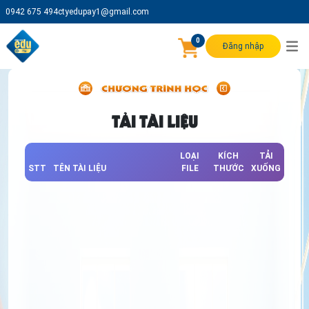
0942 675 494
ctyedupay1@gmail.com
0
Đăng nhập
TẢI TÀI LIỆU
LOẠI
KÍCH
TẢI
STT
TÊN TÀI LIỆU
FILE
THƯỚC
XUỐNG