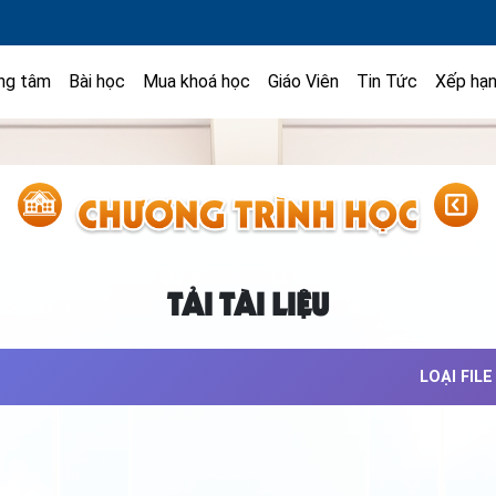
ng tâm
Bài học
Mua khoá học
Giáo Viên
Tin Tức
Xếp hạ
TẢI TÀI LIỆU
LOẠI FILE