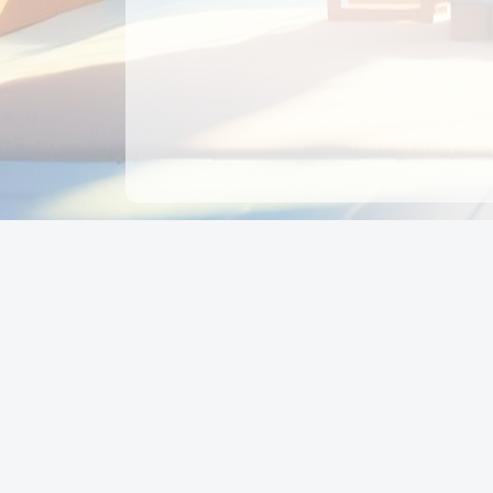
CÔNG TY CỔ PHẦN EDUPAY
GROUP
Người đại diện: NGUYỄN THỊ MAI PHƯƠNG
MST: 0319396934 - Cấp ngày: 04/02/2026 - Nơi cấ
Sở KH & ĐT TPHCM
Giờ làm việc: Thứ 2 – Thứ 6: 8:00 - 17:00 Thứ 7 : 8
- 12:00