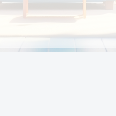
Chính sách
Li
Chính sách và điều khoản
Chính sách giao hàng
Chính sách thanh toán
p:
Chính sách đổi trả hàng
:00
Chính sách bảo vệ thông tin cá nhân của