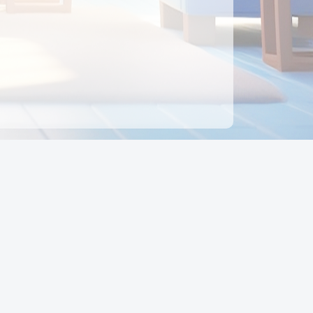
ên hệ
Địa chỉ:
Số 88, Đường Số 7, Phường Hạnh Thông,
TP Hồ Chí Minh, Việt Nam
Điện thoại:
0942 675 494
Email:
Ctyedupay1@gmail.com