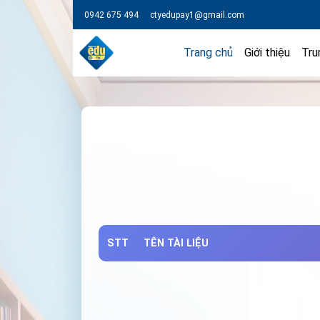
0942 675 494
ctyedupay1@gmail.com
Trang chủ
Giới thiệu
Tru
STT
TÊN TÀI LIỆU