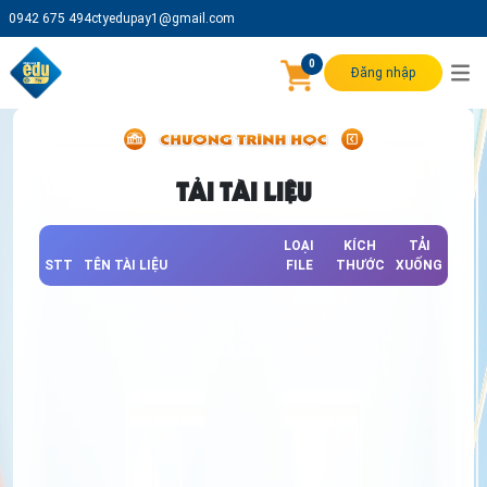
0942 675 494
ctyedupay1@gmail.com
0
Đăng nhập
TẢI TÀI LIỆU
LOẠI
KÍCH
TẢI
STT
TÊN TÀI LIỆU
FILE
THƯỚC
XUỐNG