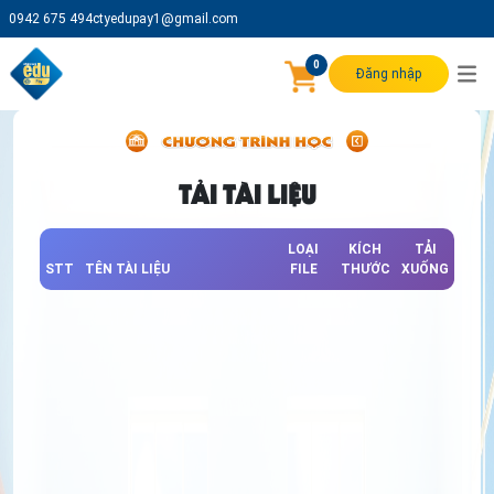
0942 675 494
ctyedupay1@gmail.com
0
Đăng nhập
TẢI TÀI LIỆU
LOẠI
KÍCH
TẢI
STT
TÊN TÀI LIỆU
FILE
THƯỚC
XUỐNG