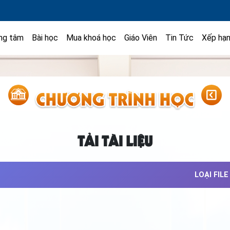
ng tâm
Bài học
Mua khoá học
Giáo Viên
Tin Tức
Xếp hạ
TẢI TÀI LIỆU
LOẠI FILE