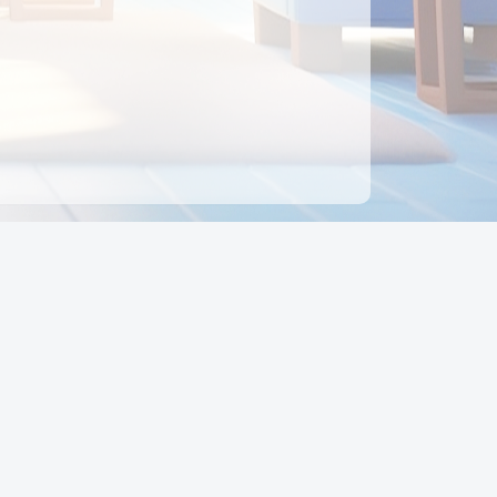
ên hệ
Địa chỉ:
Số 88, Đường Số 7, Phường Hạnh Thông,
TP Hồ Chí Minh, Việt Nam
Điện thoại:
0942 675 494
Email:
Ctyedupay1@gmail.com