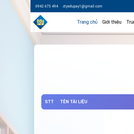
0942 675 494
ctyedupay1@gmail.com
Trang chủ
Giới thiệu
Tru
STT
TÊN TÀI LIỆU