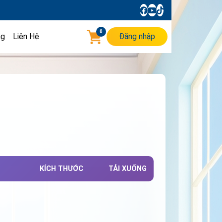
0
ng
Liên Hệ
Đăng nhập
KÍCH THƯỚC
TẢI XUỐNG