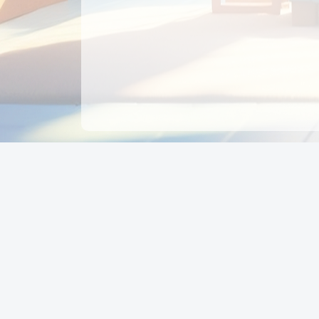
CÔNG TY CỔ PHẦN EDUPAY
GROUP
Người đại diện: NGUYỄN THỊ MAI PHƯƠNG
MST: 0319396934 - Cấp ngày: 04/02/2026 - Nơi cấ
Sở KH & ĐT TPHCM
Giờ làm việc: Thứ 2 – Thứ 6: 8:00 - 17:00 Thứ 7 : 8
- 12:00