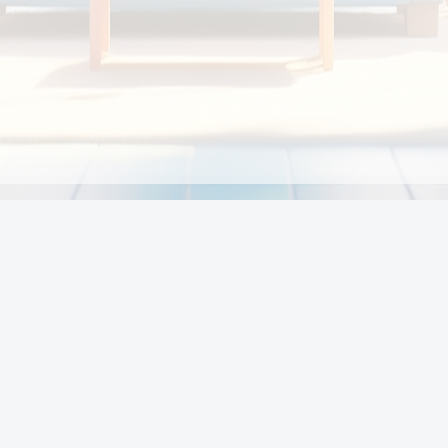
Chính sách
Li
Chính sách và điều khoản
Chính sách giao hàng
Chính sách thanh toán
p:
Chính sách đổi trả hàng
:00
Chính sách bảo vệ thông tin cá nhân của