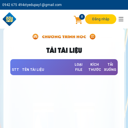
0942 675 494
ctyedupay1@gmail.com
0
Đăng nhập
TẢI TÀI LIỆU
LOẠI
KÍCH
TẢI
STT
TÊN TÀI LIỆU
FILE
THƯỚC
XUỐNG