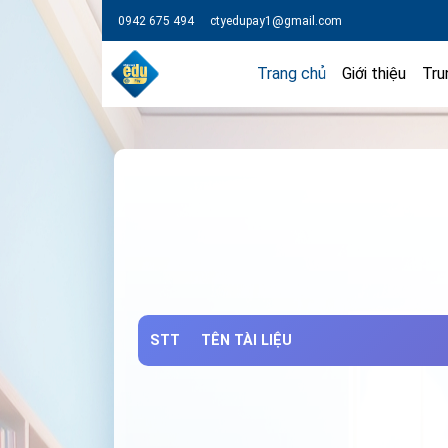
0942 675 494
ctyedupay1@gmail.com
Trang chủ
Giới thiệu
Tru
STT
TÊN TÀI LIỆU