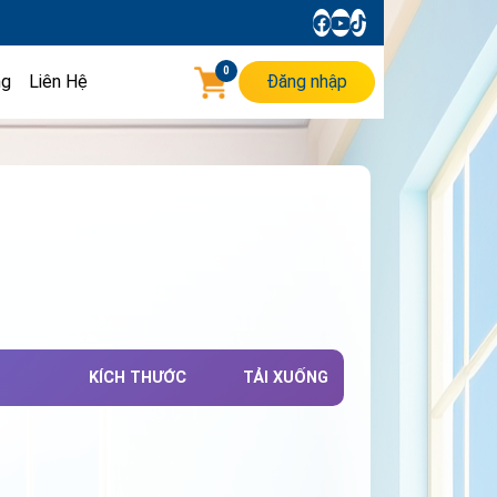
0
ng
Liên Hệ
Đăng nhập
KÍCH THƯỚC
TẢI XUỐNG