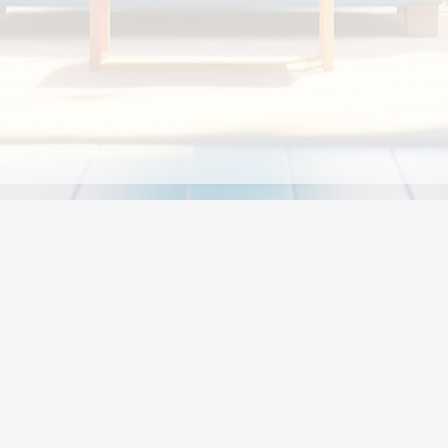
Chính sách
Li
Chính sách và điều khoản
Chính sách giao hàng
Chính sách thanh toán
p:
Chính sách đổi trả hàng
:00
Chính sách bảo vệ thông tin cá nhân của