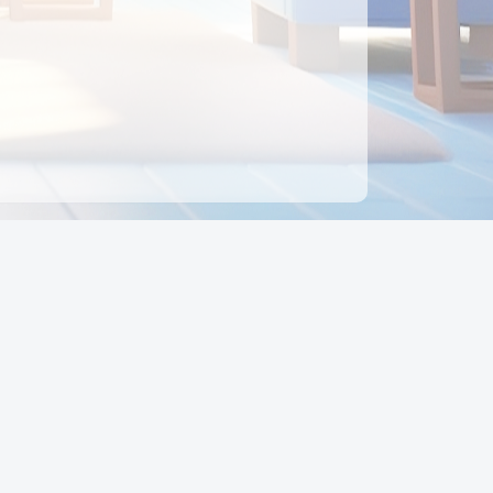
ên hệ
Địa chỉ:
Số 88, Đường Số 7, Phường Hạnh Thông,
TP Hồ Chí Minh, Việt Nam
Điện thoại:
0942 675 494
Email:
Ctyedupay1@gmail.com