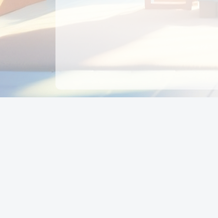
CÔNG TY CỔ PHẦN EDUPAY
GROUP
Người đại diện: NGUYỄN THỊ MAI PHƯƠNG
MST: 0319396934 - Cấp ngày: 04/02/2026 - Nơi cấ
Sở KH & ĐT TPHCM
Giờ làm việc: Thứ 2 – Thứ 6: 8:00 - 17:00 Thứ 7 : 8
- 12:00