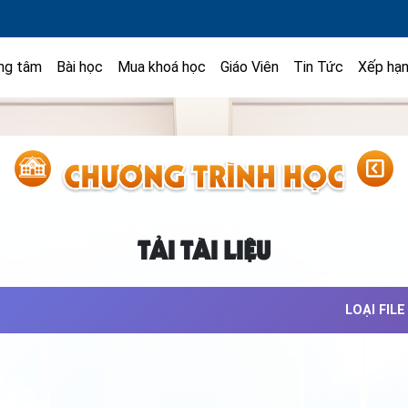
ng tâm
Bài học
Mua khoá học
Giáo Viên
Tin Tức
Xếp hạ
TẢI TÀI LIỆU
LOẠI FILE