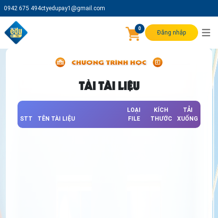
0942 675 494
ctyedupay1@gmail.com
0
Đăng nhập
TẢI TÀI LIỆU
LOẠI
KÍCH
TẢI
STT
TÊN TÀI LIỆU
FILE
THƯỚC
XUỐNG