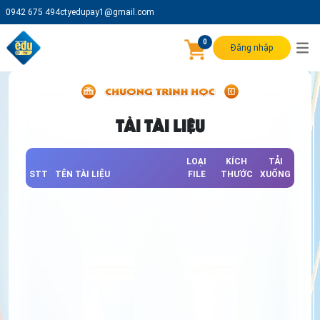
0942 675 494
ctyedupay1@gmail.com
0
Đăng nhập
TẢI TÀI LIỆU
LOẠI
KÍCH
TẢI
STT
TÊN TÀI LIỆU
FILE
THƯỚC
XUỐNG