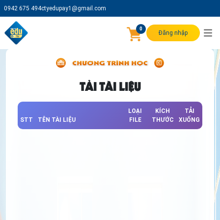
0942 675 494
ctyedupay1@gmail.com
0
Đăng nhập
TẢI TÀI LIỆU
LOẠI
KÍCH
TẢI
STT
TÊN TÀI LIỆU
FILE
THƯỚC
XUỐNG